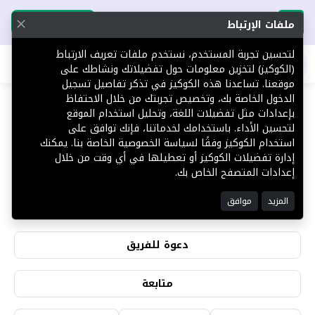
تحميل التطبيق
تحميل التطبيق
ملفات الإرتباط
لتحسين تجربة المستخدم، نستخدم ملفات تعريف الارتباط
اطلب عقارك
(الكوكيز) لتخزين معلومات حول تفضيلاتك ونشاطك على
موقعنا. تساعدنا هذه الكوكيز في تذكر تفاصيل تسجيل
الدخول الخاصة بك، وتخصيص تجربتك من خلال الاحتفاظ
بإعدادات مثل تفضيلات اللغة، وتحليل استخدام الموقع
لتحسين الأداء. باستخدامك لخدماتنا، فإنك توافق على
سلمان المالكي
استخدام الكوكيز وفقًا لسياسة الخصوصية الخاصة بنا. يمكنك
إدارة تفضيلات الكوكيز أو تعطيلها في أي وقت من خلال
إعدادات المتصفح الخاص بك.
0
0
المزيد
موافق
التقييمات
المشاهدات
دعوة للفريق
متابعة