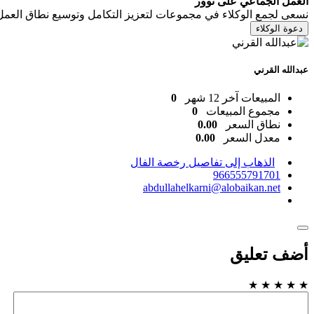
العمل الجماعي على توور
نسعى لجمع الوكلاء في مجموعات لتعزيز التكامل وتوسيع نطاق العمل
دعوة الوكلاء
عبدالله القرني
المبيعات آخر 12 شهر
0
مجموع المبيعات
0
نطاق السعر
0.00
معدل السعر
0.00
الذهاب إلى تفاصيل رخصة الفال
966555791701
abdullahelkarni@alobaikan.net
أضف تعليق
★
★
★
★
★