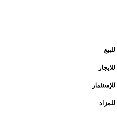
للبيع
للايجار
للإستثمار
للمزاد