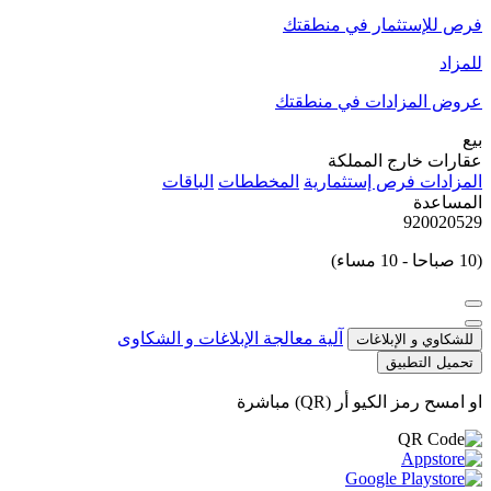
فرص للإستثمار في منطقتك
للمزاد
عروض المزادات في منطقتك
بيع
عقارات خارج المملكة
المزادات
فرص إستثمارية
المخططات
الباقات
المساعدة
920020529
(10 صباحا - 10 مساء)
آلية معالجة الإبلاغات و الشكاوى
للشكاوي و الإبلاغات
تحميل التطبيق
او امسح رمز الكيو أر (QR) مباشرة