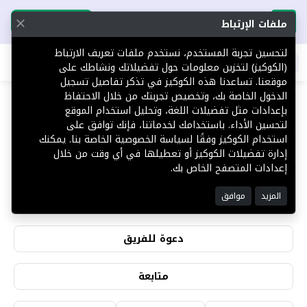
تحميل التطبيق
تحميل التطبيق
ملفات الإرتباط
لتحسين تجربة المستخدم، نستخدم ملفات تعريف الارتباط
اطلب عقارك
(الكوكيز) لتخزين معلومات حول تفضيلاتك ونشاطك على
موقعنا. تساعدنا هذه الكوكيز في تذكر تفاصيل تسجيل
الدخول الخاصة بك، وتخصيص تجربتك من خلال الاحتفاظ
بإعدادات مثل تفضيلات اللغة، وتحليل استخدام الموقع
شهد الخراشي
لتحسين الأداء. باستخدامك لخدماتنا، فإنك توافق على
استخدام الكوكيز وفقًا لسياسة الخصوصية الخاصة بنا. يمكنك
فال رخصة رقم (1100037543)
إدارة تفضيلات الكوكيز أو تعطيلها في أي وقت من خلال
إعدادات المتصفح الخاص بك.
20
0
المزيد
موافق
التقييمات
المشاهدات
دعوة للفريق
متابعة