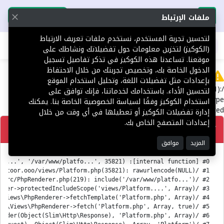
تحميل التطبيق
تحميل التطبيق
ملفات الإرتباط
لتحسين تجربة المستخدم، نستخدم ملفات تعريف الارتباط
اطلب عقارك
(الكوكيز) لتخزين معلومات حول تفضيلاتك ونشاطك على
موقعنا. تساعدنا هذه الكوكيز في تذكر تفاصيل تسجيل
الدخول الخاصة بك، وتخصيص تجربتك من خلال الاحتفاظ
Error
بإعدادات مثل تفضيلات اللغة، وتحليل استخدام الموقع
/var/www/platform.toor.ooo/views/Platform.php(35821):
لتحسين الأداء. باستخدامك لخدماتنا، فإنك توافق على
rawurlencode(): Passing null to parameter #1 ($string) of type
استخدام الكوكيز وفقًا لسياسة الخصوصية الخاصة بنا. يمكنك
string is deprecated
إدارة تفضيلات الكوكيز أو تعطيلها في أي وقت من خلال
إعدادات المتصفح الخاص بك.
تصحيح
المزيد
موافق