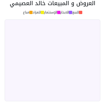
العروض و المبيعات خالد العصيمي
للبيع
للايجار
للإستثمار
للمزاد
مباع