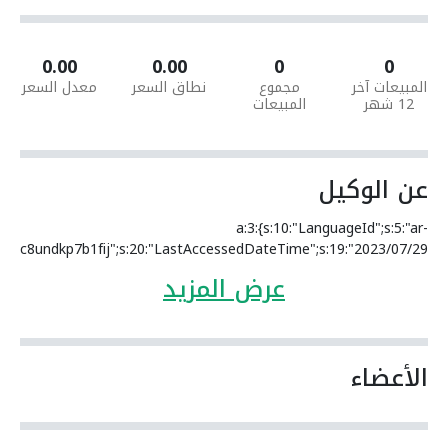
0.00
0.00
0
0
المبيعات آخر
مجموع
نطاق السعر
معدل السعر
12 شهر
المبيعات
عن الوكيل
a:3:{s:10:"LanguageId";s:5:"ar-
dkt0c8undkp7b1fij";s:20:"LastAccessedDateTime";s:19:"2023/07/29
16:50:31";}
عرض المزيد
الأعضاء