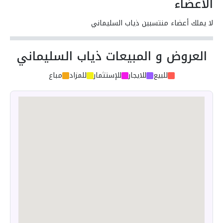
الأعضاء
لا يملك أعضاء منتسبين ذياب السليماني
العروض و المبيعات ذياب السليماني
للبيع
للايجار
للإستثمار
للمزاد
مباع