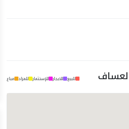
العساف
للبيع
للايجار
للإستثمار
للمزاد
مباع