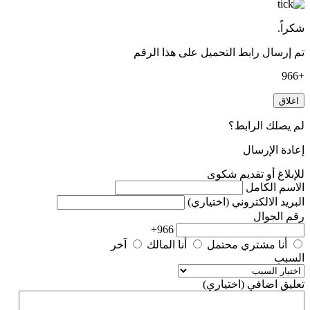
شكراً.
تم إرسال رابط التحميل على هذا الرقم
+966
اغلاق
لم يصلك الرابط؟
إعادة الإرسال
للإبلاغ أو تقديم شكوى
الاسم الكامل
البريد الالكتروني (اختياري)
رقم الجوال
966+
أنا مشتري محتمل
أنا المالك
آخر
السبب
تعليق اضافي (اختياري)