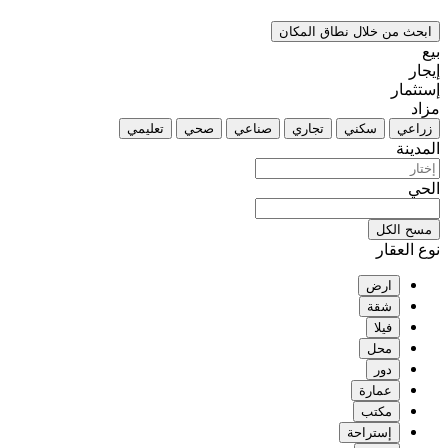
ابحث من خلال نطاق المكان
بيع
إيجار
إستثمار
مزاد
زراعي
سكني
تجاري
صناعي
صحي
تعليمي
المدينة
الحي
مسح الكل
نوع العقار
ارض
شقة
فيلا
محل
دور
عمارة
مكتب
إستراحة