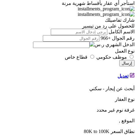
استأجر أي عقار بأقساط شهرية مرنة
شارك تفاصيلك
للحصول على رد من تيسير
الاسم الكامل
رقم الجوال
+966
الدخل الشهري
نوع العمل
موظف حكومي
قطاع خاص
إرسال
تعديل
أبحث عن
إيجار - سكني
نوع العقار
غرفة نوم
غير محدد
الموقع
,
نطاق السعر
80K to 100K