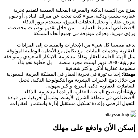
نمزج بين التقنية الذكية والمعرفة المحلية العميقة لتقديم تجربة
عقارية سلسة وذكية. سواء كنت تبحث عن منزلك القادم، أو تقوم
بعرض عقار، أو تحلل اتجاهات السوق، تستخدم توور الذكاء
الاصطناعي لتبسيط العملية — من خلال تقديم توصيات مخصصة،
ورؤى فورية، وقوائم موثوقة في جميع أنحاء المملكة.
تدعم منصتنا كل شيء من الإيجارات والمبيعات إلى المزادات
العقارية وخدمات البيانات، مع تكامل مع الأنظمة الوطنية الموثوقة
مثل الهيئة العامة للعقار ونفاذ. مدعومة بالابتكار السعودي ومتوافقة
مع رؤية 2030، توور ليست مجرد منصة — بل خطوة نحو بناء
منظومة عقارية أذكى وأكثر شفافية.
مهمتنا:
إحداث ثورة في تجربة العقار في المملكة العربية السعودية
من خلال دمج الخبرات البشرية مع التكنولوجيا الذكية، لجعل
التعاملات العقارية أذكى، أسرع، وأكثر سهولة.
رؤيتنا:
أن نصبح المنصة العقارية الرائدة المدعومة بالذكاء
الاصطناعي في منطقة الشرق الأوسط وشمال أفريقيا، عبر قيادة
التحول الرقمي وإعادة تشكيل مستقبل إدارة واستثمار العقارات.
إسكن الأن وادفع على مهلك