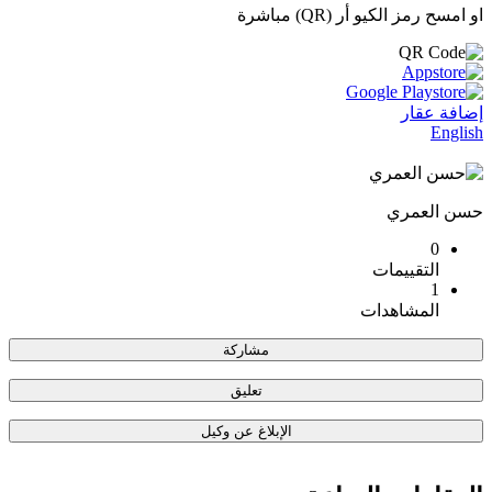
او امسح رمز الكيو أر (QR) مباشرة
إضافة عقار
English
حسن العمري
0
التقييمات
1
المشاهدات
مشاركة
تعليق
الإبلاغ عن وكيل