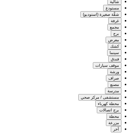
شالية
مستودع
شقَّة صغيرة (استوديو)
غرفة
مجمع
برج
معرض
كشك
سينما
فندق
موقف سيارات
ورشة
صراف
مصنع
مدرسة
مستشفى / مركز صحي
محطة كهرباء
برج اتصالات
محطة
مزرعة
آخر