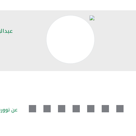
عبدال
عن توور
ش