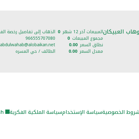
وهاب العبيكان
المبيعات آخر 12 شهر
0
الذهاب إلى تفاصيل رخصة الفا
مجموع المبيعات
0
966555707080
نطاق السعر
0.00
abdulwahab@alobaikan.net
معدل السعر
0.00
الطائف / حي المسره
روط الخصوصية
سياسة الإستخدام
سياسة الملكية الفكرية
sh