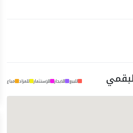
لبقمي
للبيع
للايجار
للإستثمار
للمزاد
مباع