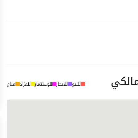
مالكي
للبيع
للايجار
للإستثمار
للمزاد
مباع