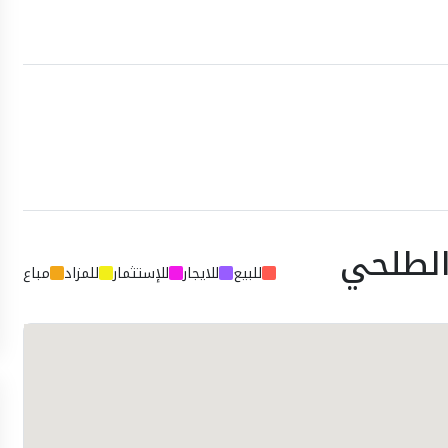
الطلحي
للبيع
للايجار
للإستثمار
للمزاد
مباع