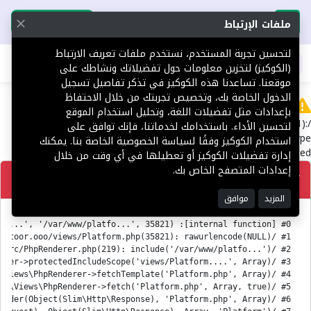
تحميل التطبيق
تحميل التطبيق
ملفات الإرتباط
لتحسين تجربة المستخدم، نستخدم ملفات تعريف الارتباط
اطلب عقارك
(الكوكيز) لتخزين معلومات حول تفضيلاتك ونشاطك على
موقعنا. تساعدنا هذه الكوكيز في تذكر تفاصيل تسجيل
الدخول الخاصة بك، وتخصيص تجربتك من خلال الاحتفاظ
Error
بإعدادات مثل تفضيلات اللغة، وتحليل استخدام الموقع
/var/www/platform.toor.ooo/views/Platform.php(35821):
لتحسين الأداء. باستخدامك لخدماتنا، فإنك توافق على
rawurlencode(): Passing null to parameter #1 ($string) of type
استخدام الكوكيز وفقًا لسياسة الخصوصية الخاصة بنا. يمكنك
string is deprecated
إدارة تفضيلات الكوكيز أو تعطيلها في أي وقت من خلال
إعدادات المتصفح الخاص بك.
تصحيح
المزيد
موافق