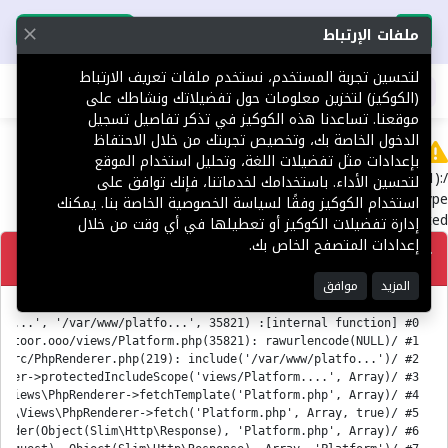
تحميل التطبيق
تحميل التطبيق
ملفات الإرتباط
لتحسين تجربة المستخدم، نستخدم ملفات تعريف الارتباط
اطلب عقارك
(الكوكيز) لتخزين معلومات حول تفضيلاتك ونشاطك على
موقعنا. تساعدنا هذه الكوكيز في تذكر تفاصيل تسجيل
الدخول الخاصة بك، وتخصيص تجربتك من خلال الاحتفاظ
Error
بإعدادات مثل تفضيلات اللغة، وتحليل استخدام الموقع
/var/www/platform.toor.ooo/views/Platform.php(35821):
لتحسين الأداء. باستخدامك لخدماتنا، فإنك توافق على
rawurlencode(): Passing null to parameter #1 ($string) of type
استخدام الكوكيز وفقًا لسياسة الخصوصية الخاصة بنا. يمكنك
string is deprecated
إدارة تفضيلات الكوكيز أو تعطيلها في أي وقت من خلال
إعدادات المتصفح الخاص بك.
تصحيح
المزيد
موافق