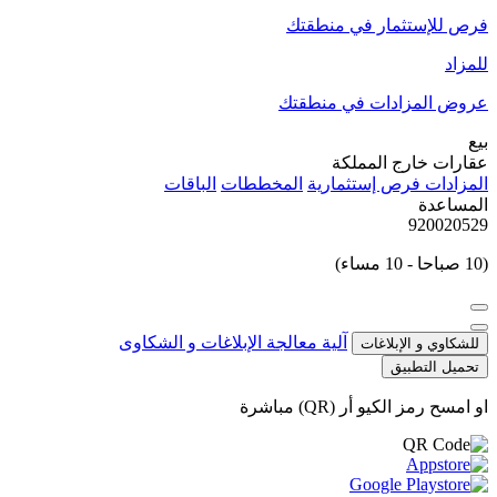
فرص للإستثمار في منطقتك
للمزاد
عروض المزادات في منطقتك
بيع
عقارات خارج المملكة
المزادات
فرص إستثمارية
المخططات
الباقات
المساعدة
920020529
(10 صباحا - 10 مساء)
آلية معالجة الإبلاغات و الشكاوى
للشكاوي و الإبلاغات
تحميل التطبيق
او امسح رمز الكيو أر (QR) مباشرة