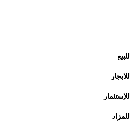
للبيع
للايجار
للإستثمار
للمزاد