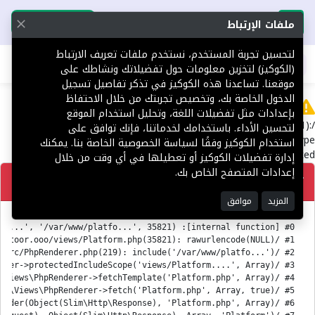
تحميل التطبيق
تحميل التطبيق
ملفات الإرتباط
لتحسين تجربة المستخدم، نستخدم ملفات تعريف الارتباط
اطلب عقارك
(الكوكيز) لتخزين معلومات حول تفضيلاتك ونشاطك على
موقعنا. تساعدنا هذه الكوكيز في تذكر تفاصيل تسجيل
الدخول الخاصة بك، وتخصيص تجربتك من خلال الاحتفاظ
Error
بإعدادات مثل تفضيلات اللغة، وتحليل استخدام الموقع
/var/www/platform.toor.ooo/views/Platform.php(35821):
لتحسين الأداء. باستخدامك لخدماتنا، فإنك توافق على
rawurlencode(): Passing null to parameter #1 ($string) of type
استخدام الكوكيز وفقًا لسياسة الخصوصية الخاصة بنا. يمكنك
string is deprecated
إدارة تفضيلات الكوكيز أو تعطيلها في أي وقت من خلال
إعدادات المتصفح الخاص بك.
تصحيح
المزيد
موافق