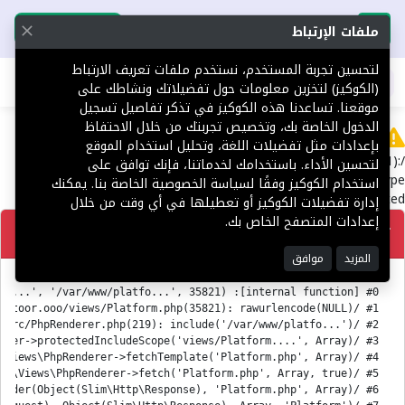
تحميل التطبيق
تحميل التطبيق
ملفات الإرتباط
لتحسين تجربة المستخدم، نستخدم ملفات تعريف الارتباط
اطلب عقارك
(الكوكيز) لتخزين معلومات حول تفضيلاتك ونشاطك على
موقعنا. تساعدنا هذه الكوكيز في تذكر تفاصيل تسجيل
الدخول الخاصة بك، وتخصيص تجربتك من خلال الاحتفاظ
Error
بإعدادات مثل تفضيلات اللغة، وتحليل استخدام الموقع
/var/www/platform.toor.ooo/views/Platform.php(35821):
لتحسين الأداء. باستخدامك لخدماتنا، فإنك توافق على
rawurlencode(): Passing null to parameter #1 ($string) of type
استخدام الكوكيز وفقًا لسياسة الخصوصية الخاصة بنا. يمكنك
string is deprecated
إدارة تفضيلات الكوكيز أو تعطيلها في أي وقت من خلال
إعدادات المتصفح الخاص بك.
تصحيح
المزيد
موافق