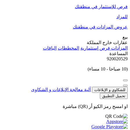
فرص للإستثمار في منطقتك
للمزاد
عروض المزادات في منطقتك
بيع
عقارات خارج المملكة
المزادات
فرص إستثمارية
المخططات
الباقات
المساعدة
920020529
(10 صباحا - 10 مساء)
آلية معالجة الإبلاغات و الشكاوى
للشكاوي و الإبلاغات
تحميل التطبيق
او امسح رمز الكيو أر (QR) مباشرة