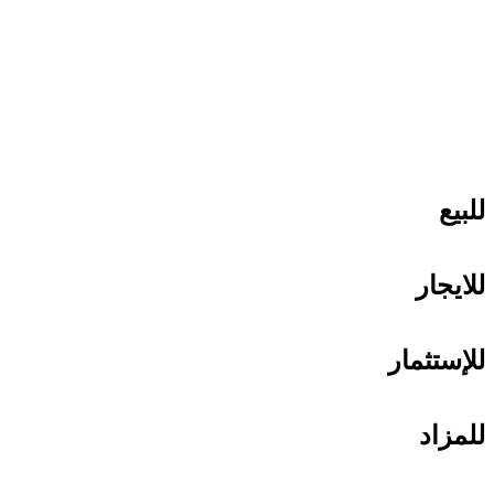
للبيع
للايجار
للإستثمار
للمزاد