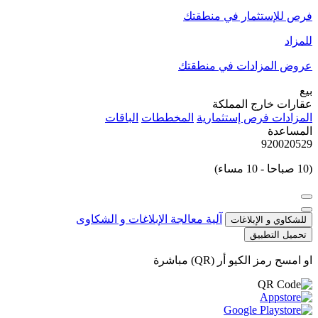
فرص للإستثمار في منطقتك
للمزاد
عروض المزادات في منطقتك
بيع
عقارات خارج المملكة
المزادات
فرص إستثمارية
المخططات
الباقات
المساعدة
920020529
(10 صباحا - 10 مساء)
آلية معالجة الإبلاغات و الشكاوى
للشكاوي و الإبلاغات
تحميل التطبيق
او امسح رمز الكيو أر (QR) مباشرة