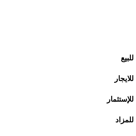
للبيع
للايجار
للإستثمار
للمزاد