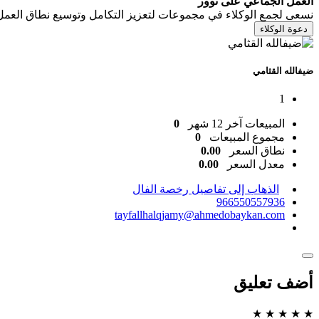
العمل الجماعي على توور
نسعى لجمع الوكلاء في مجموعات لتعزيز التكامل وتوسيع نطاق العمل
دعوة الوكلاء
ضيفالله القثامي
1
المبيعات آخر 12 شهر
0
مجموع المبيعات
0
نطاق السعر
0.00
معدل السعر
0.00
الذهاب إلى تفاصيل رخصة الفال
966550557936
tayfallhalqjamy@ahmedobaykan.com
أضف تعليق
★
★
★
★
★