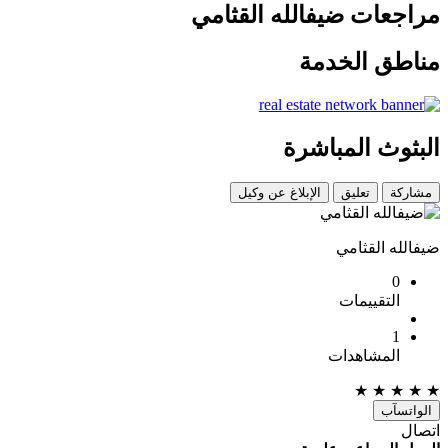
مراجعات ضيفالله القثامي
مناطق الخدمة
البثوث المباشرة
مشاركة
تعليق
الإبلاغ عن وكيل
ضيفالله القثامي
0
التقييمات
1
المشاهدات
★
★
★
★
★
الواتسآب
اتصال