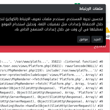
ملفات الإرتباط
البحث
المزادات
فرص إستثما
لتحسين تجربة المستخدم، نستخدم ملفات تعريف الارتباط (الكوكيز) ل
خلال الاحتفاظ بإعدادات مثل تفضيلات اللغة، وتحليل استخدام الموقع ل
Error
تعطيلها في أي وقت من خلال إعدادات المتصفح الخاص بك.
/var/www/platform.toor.ooo/views/Platform.php(35821): rawurlencode(): Passing null to parameter #1 ($string) of type string is deprecated
المزيد
موافق
تصحيح