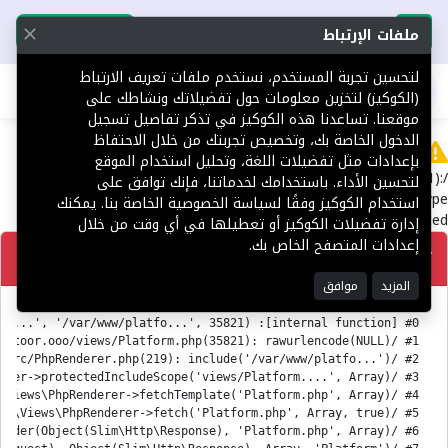
تحميل التطبيق
تحميل التطبيق
ملفات الإرتباط
لتحسين تجربة المستخدم، نستخدم ملفات تعريف الارتباط
اطلب عقارك
(الكوكيز) لتخزين معلومات حول تفضيلاتك ونشاطك على
موقعنا. تساعدنا هذه الكوكيز في تذكر تفاصيل تسجيل
الدخول الخاصة بك، وتخصيص تجربتك من خلال الاحتفاظ
Error
بإعدادات مثل تفضيلات اللغة، وتحليل استخدام الموقع
/var/www/platform.toor.ooo/views/Platform.php(35821):
لتحسين الأداء. باستخدامك لخدماتنا، فإنك توافق على
rawurlencode(): Passing null to parameter #1 ($string) of type
استخدام الكوكيز وفقًا لسياسة الخصوصية الخاصة بنا. يمكنك
string is deprecated
إدارة تفضيلات الكوكيز أو تعطيلها في أي وقت من خلال
إعدادات المتصفح الخاص بك.
تصحيح
المزيد
موافق