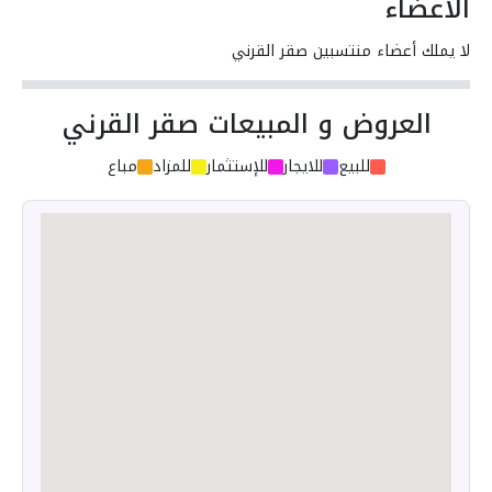
الأعضاء
لا يملك أعضاء منتسبين صقر القرني
العروض و المبيعات صقر القرني
للبيع
للايجار
للإستثمار
للمزاد
مباع