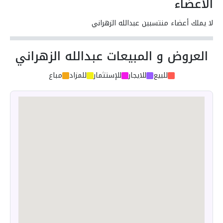
الأعضاء
لا يملك أعضاء منتسبين عبدالله الزهراني
العروض و المبيعات عبدالله الزهراني
للبيع
للايجار
للإستثمار
للمزاد
مباع