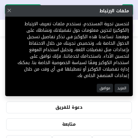
تحميل التطبيق
تحميل التطبيق
ملفات الإرتباط
لتحسين تجربة المستخدم، نستخدم ملفات تعريف الارتباط
اطلب عقارك
(الكوكيز) لتخزين معلومات حول تفضيلاتك ونشاطك على
موقعنا. تساعدنا هذه الكوكيز في تذكر تفاصيل تسجيل
الدخول الخاصة بك، وتخصيص تجربتك من خلال الاحتفاظ
بإعدادات مثل تفضيلات اللغة، وتحليل استخدام الموقع
مشهور الثبيتي
لتحسين الأداء. باستخدامك لخدماتنا، فإنك توافق على
استخدام الكوكيز وفقًا لسياسة الخصوصية الخاصة بنا. يمكنك
فال رخصة رقم (1051519757)
إدارة تفضيلات الكوكيز أو تعطيلها في أي وقت من خلال
إعدادات المتصفح الخاص بك.
0
0
المزيد
موافق
التقييمات
المشاهدات
دعوة للفريق
متابعة