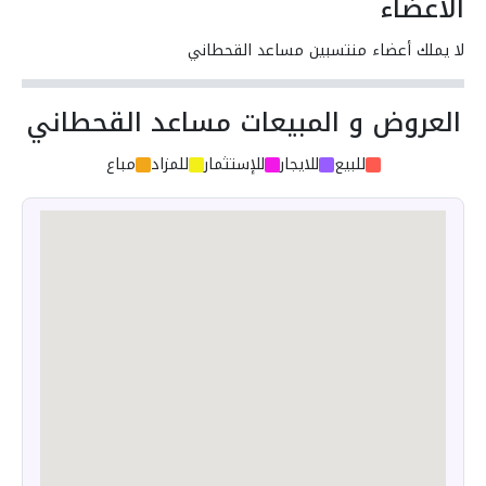
الأعضاء
لا يملك أعضاء منتسبين مساعد القحطاني
العروض و المبيعات مساعد القحطاني
للبيع
للايجار
للإستثمار
للمزاد
مباع