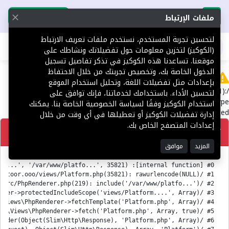
تحميل التطبيق
تحميل التطبيق
ملفات الإرتباط
لتحسين تجربة المستخدم، نستخدم ملفات تعريف الارتباط
اطلب عقارك
(الكوكيز) لتخزين معلومات حول تفضيلاتك ونشاطك على
موقعنا. تساعدنا هذه الكوكيز في تذكر تفاصيل تسجيل
الدخول الخاصة بك، وتخصيص تجربتك من خلال الاحتفاظ
Error
بإعدادات مثل تفضيلات اللغة، وتحليل استخدام الموقع
/var/www/platform.toor.ooo/views/Platform.php(35821):
لتحسين الأداء. باستخدامك لخدماتنا، فإنك توافق على
rawurlencode(): Passing null to parameter #1 ($string) of type
استخدام الكوكيز وفقًا لسياسة الخصوصية الخاصة بنا. يمكنك
string is deprecated
إدارة تفضيلات الكوكيز أو تعطيلها في أي وقت من خلال
إعدادات المتصفح الخاص بك.
تصحيح
المزيد
موافق