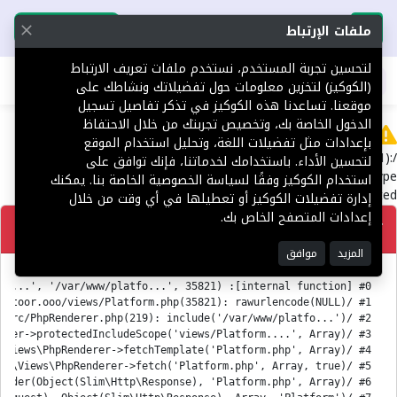
تحميل التطبيق
تحميل التطبيق
ملفات الإرتباط
لتحسين تجربة المستخدم، نستخدم ملفات تعريف الارتباط
اطلب عقارك
(الكوكيز) لتخزين معلومات حول تفضيلاتك ونشاطك على
موقعنا. تساعدنا هذه الكوكيز في تذكر تفاصيل تسجيل
الدخول الخاصة بك، وتخصيص تجربتك من خلال الاحتفاظ
Error
بإعدادات مثل تفضيلات اللغة، وتحليل استخدام الموقع
/var/www/platform.toor.ooo/views/Platform.php(35821):
لتحسين الأداء. باستخدامك لخدماتنا، فإنك توافق على
rawurlencode(): Passing null to parameter #1 ($string) of type
استخدام الكوكيز وفقًا لسياسة الخصوصية الخاصة بنا. يمكنك
string is deprecated
إدارة تفضيلات الكوكيز أو تعطيلها في أي وقت من خلال
إعدادات المتصفح الخاص بك.
تصحيح
المزيد
موافق