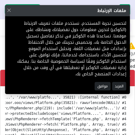
تحميل التطبيق
تحميل التطبيق
ملفات الإرتباط
لتحسين تجربة المستخدم، نستخدم ملفات تعريف الارتباط
اطلب عقارك
(الكوكيز) لتخزين معلومات حول تفضيلاتك ونشاطك على
موقعنا. تساعدنا هذه الكوكيز في تذكر تفاصيل تسجيل
الدخول الخاصة بك، وتخصيص تجربتك من خلال الاحتفاظ
Error
بإعدادات مثل تفضيلات اللغة، وتحليل استخدام الموقع
/var/www/platform.toor.ooo/views/Platform.php(35821):
لتحسين الأداء. باستخدامك لخدماتنا، فإنك توافق على
rawurlencode(): Passing null to parameter #1 ($string) of type
استخدام الكوكيز وفقًا لسياسة الخصوصية الخاصة بنا. يمكنك
string is deprecated
إدارة تفضيلات الكوكيز أو تعطيلها في أي وقت من خلال
إعدادات المتصفح الخاص بك.
تصحيح
المزيد
موافق