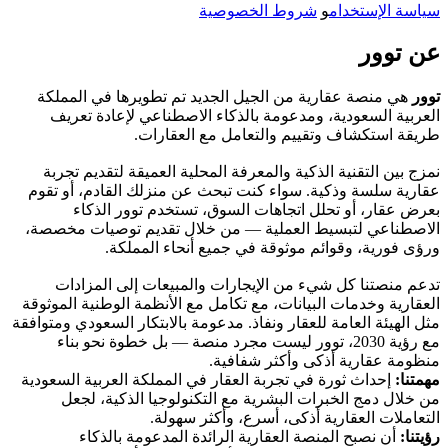
سياسة الإستخدام
و
شروط الخصوصية
عن توور
توور
هي منصة عقارية من الجيل الجديد تم تطويرها في المملكة
العربية السعودية، ومدعومة بالذكاء الاصطناعي لإعادة تعريف
طريقة استكشاف وتقييم والتعامل مع العقارات.
نمزج بين التقنية الذكية والمعرفة المحلية العميقة لتقديم تجربة
عقارية سلسة وذكية. سواء كنت تبحث عن منزلك القادم، أو تقوم
بعرض عقار، أو تحلل اتجاهات السوق، تستخدم توور الذكاء
الاصطناعي لتبسيط العملية — من خلال تقديم توصيات مخصصة،
ورؤى فورية، وقوائم موثوقة في جميع أنحاء المملكة.
تدعم منصتنا كل شيء من الإيجارات والمبيعات إلى المزادات
العقارية وخدمات البيانات، مع تكامل مع الأنظمة الوطنية الموثوقة
مثل الهيئة العامة للعقار ونفاذ. مدعومة بالابتكار السعودي ومتوافقة
مع رؤية 2030، توور ليست مجرد منصة — بل خطوة نحو بناء
منظومة عقارية أذكى وأكثر شفافية.
مهمتنا:
إحداث ثورة في تجربة العقار في المملكة العربية السعودية
من خلال دمج الخبرات البشرية مع التكنولوجيا الذكية، لجعل
التعاملات العقارية أذكى، أسرع، وأكثر سهولة.
رؤيتنا:
أن نصبح المنصة العقارية الرائدة المدعومة بالذكاء