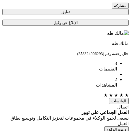
مشاركة
تعليق
الإبلاغ عن وكيل
مالك طه
فال رخصة رقم (258324906293)
3
التقييمات
2
المشاهدات
★
★
★
★
★
الواتسآب
اتصال
العمل الجماعي على توور
نسعى لجمع الوكلاء في مجموعات لتعزيز التكامل وتوسيع نطاق
العمل.
دعوة الوكلاء