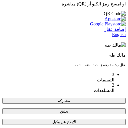
او امسح رمز الكيو أر (QR) مباشرة
إضافة عقار
English
مالك طه
فال رخصة رقم (258324906293)
3
التقييمات
2
المشاهدات
مشاركة
تعليق
الإبلاغ عن وكيل