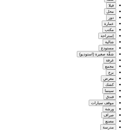
فيلا
محل
دور
عمارة
مكتب
إستراحة
شالية
مستودع
شقَّة صغيرة (استوديو)
غرفة
مجمع
برج
معرض
كشك
سينما
فندق
موقف سيارات
ورشة
صراف
مصنع
مدرسة