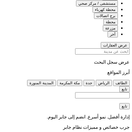
مستشفى / مركز صحي
محطة كهرباء
برج اتصالات
محطة
مزرعة
آخر
عرض العقارات
عرض سجل البحث
أبرز المواقع
الطائف
الرياض
جدة
مكة المكرمة
المدينة المنورة
تابع
تابع
إدارة أفضل. نمو أسرع. انضم إلى جابر اليوم.
جرب خصائص و مميزات نظام جابر