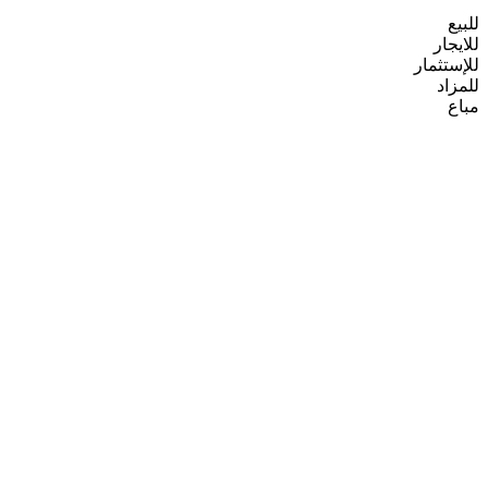
للبيع
للايجار
للإستثمار
للمزاد
مباع