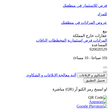
فرص للإستثمار في منطقتك
للمزاد
عروض المزادات في منطقتك
بيع
عقارات خارج المملكة
المزادات
فرص إستثمارية
المخططات
الباقات
المساعدة
920020529
(10 صباحا - 10 مساء)
آلية معالجة الإبلاغات و الشكاوى
للشكاوي و الإبلاغات
تحميل التطبيق
او امسح رمز الكيو أر (QR) مباشرة