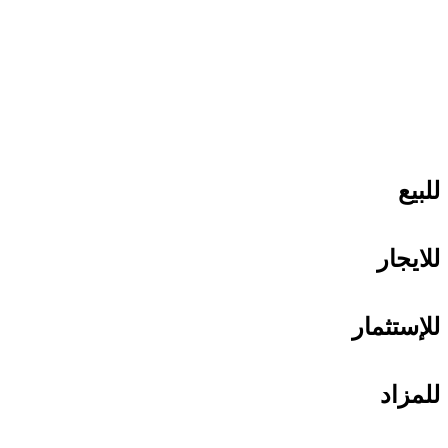
للبيع
للايجار
للإستثمار
للمزاد