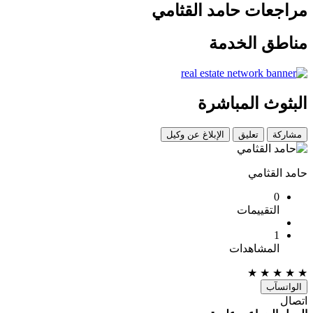
مراجعات حامد القثامي
مناطق الخدمة
البثوث المباشرة
مشاركة
تعليق
الإبلاغ عن وكيل
حامد القثامي
0
التقييمات
1
المشاهدات
★
★
★
★
★
الواتسآب
اتصال