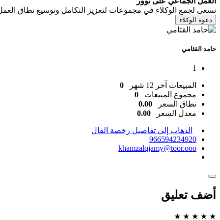
العمل الجماعي على توور
نسعى لجمع الوكلاء في مجموعات لتعزيز التكامل وتوسيع نطاق العمل
دعوة الوكلاء
حامد القثامي
1
المبيعات آخر 12 شهر
0
مجموع المبيعات
0
نطاق السعر
0.00
معدل السعر
0.00
الذهاب إلى تفاصيل رخصة الفال
966594234920
khamzalqjamy@toor.ooo
أضف تعليق
★
★
★
★
★