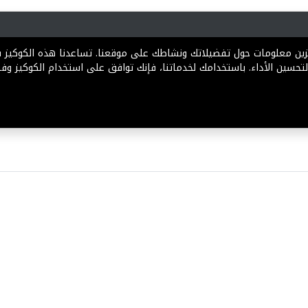
رية
المخططات
الباقات
المساعدة
تخزين معلومات حول تفضيلاتك ونشاطك على موقعنا. تساعدنا هذه الكوكيز
تحسين الأداء. باستخدامك لخدماتنا، فإنك توافق على استخدام الكوكيز وفقً