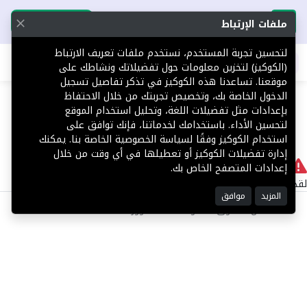
تحميل التطبيق
تحميل التطبيق
ملفات الإرتباط
لتحسين تجربة المستخدم، نستخدم ملفات تعريف الارتباط
اطلب عقارك
(الكوكيز) لتخزين معلومات حول تفضيلاتك ونشاطك على
موقعنا. تساعدنا هذه الكوكيز في تذكر تفاصيل تسجيل
404
الدخول الخاصة بك، وتخصيص تجربتك من خلال الاحتفاظ
بإعدادات مثل تفضيلات اللغة، وتحليل استخدام الموقع
لتحسين الأداء. باستخدامك لخدماتنا، فإنك توافق على
استخدام الكوكيز وفقًا لسياسة الخصوصية الخاصة بنا. يمكنك
إدارة تفضيلات الكوكيز أو تعطيلها في أي وقت من خلال
لا يوجد
إعدادات المتصفح الخاص بك.
لقد حدث خطأ داخلي أثناء معالجة طلبك.
المزيد
موافق
©2025 كل الحقوق محفوظة منصة توور