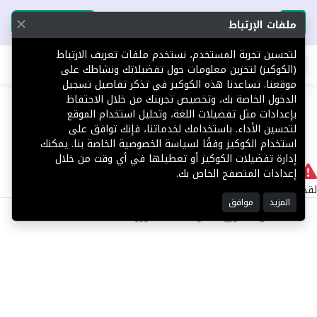
تحميل التطبيق
تحميل التطبيق
ملفات الإرتباط
لتحسين تجربة المستخدم، نستخدم ملفات تعريف الارتباط
اطلب عقارك
(الكوكيز) لتخزين معلومات حول تفضيلاتك ونشاطك على
موقعنا. تساعدنا هذه الكوكيز في تذكر تفاصيل تسجيل
404
الدخول الخاصة بك، وتخصيص تجربتك من خلال الاحتفاظ
بإعدادات مثل تفضيلات اللغة، وتحليل استخدام الموقع
لتحسين الأداء. باستخدامك لخدماتنا، فإنك توافق على
استخدام الكوكيز وفقًا لسياسة الخصوصية الخاصة بنا. يمكنك
إدارة تفضيلات الكوكيز أو تعطيلها في أي وقت من خلال
لا يوجد
إعدادات المتصفح الخاص بك.
لقد حدث خطأ داخلي أثناء معالجة طلبك.
المزيد
موافق
©2025 كل الحقوق محفوظة منصة توور