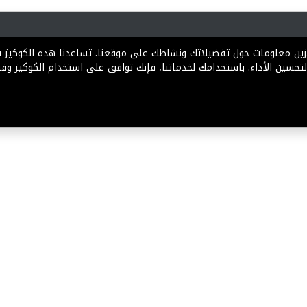
رية
المخططات
الباقات
المساعدة
تخزين معلومات حول تفضيلاتك ونشاطك على موقعنا. تساعدنا هذه الكوكيز
تحسين الأداء. باستخدامك لخدماتنا، فإنك توافق على استخدام الكوكيز وفقً