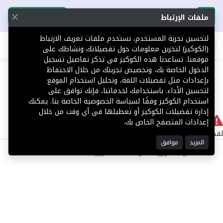
تحميل التطبيق
تحميل التطبيق
ملفات الإرتباط
لتحسين تجربة المستخدم، نستخدم ملفات تعريف الارتباط
اطلب عقارك
(الكوكيز) لتخزين معلومات حول تفضيلاتك ونشاطك على
موقعنا. تساعدنا هذه الكوكيز في تذكر تفاصيل تسجيل
404
الدخول الخاصة بك، وتخصيص تجربتك من خلال الاحتفاظ
بإعدادات مثل تفضيلات اللغة، وتحليل استخدام الموقع
لتحسين الأداء. باستخدامك لخدماتنا، فإنك توافق على
استخدام الكوكيز وفقًا لسياسة الخصوصية الخاصة بنا. يمكنك
إدارة تفضيلات الكوكيز أو تعطيلها في أي وقت من خلال
لا يوجد
إعدادات المتصفح الخاص بك.
لقد حدث خطأ داخلي أثناء معالجة طلبك.
المزيد
موافق
©2025 كل الحقوق محفوظة منصة توور