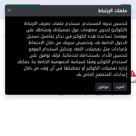
تحميل التطبيق
تحميل التطبيق
ملفات الإرتباط
لتحسين تجربة المستخدم، نستخدم ملفات تعريف الارتباط
اطلب عقارك
(الكوكيز) لتخزين معلومات حول تفضيلاتك ونشاطك على
موقعنا. تساعدنا هذه الكوكيز في تذكر تفاصيل تسجيل
404
الدخول الخاصة بك، وتخصيص تجربتك من خلال الاحتفاظ
بإعدادات مثل تفضيلات اللغة، وتحليل استخدام الموقع
لتحسين الأداء. باستخدامك لخدماتنا، فإنك توافق على
استخدام الكوكيز وفقًا لسياسة الخصوصية الخاصة بنا. يمكنك
إدارة تفضيلات الكوكيز أو تعطيلها في أي وقت من خلال
لا يوجد
إعدادات المتصفح الخاص بك.
لقد حدث خطأ داخلي أثناء معالجة طلبك.
المزيد
موافق
©2025 كل الحقوق محفوظة منصة توور