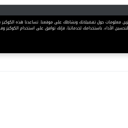
رية
المخططات
الباقات
المساعدة
تخزين معلومات حول تفضيلاتك ونشاطك على موقعنا. تساعدنا هذه الكوكيز
تحسين الأداء. باستخدامك لخدماتنا، فإنك توافق على استخدام الكوكيز وفقً