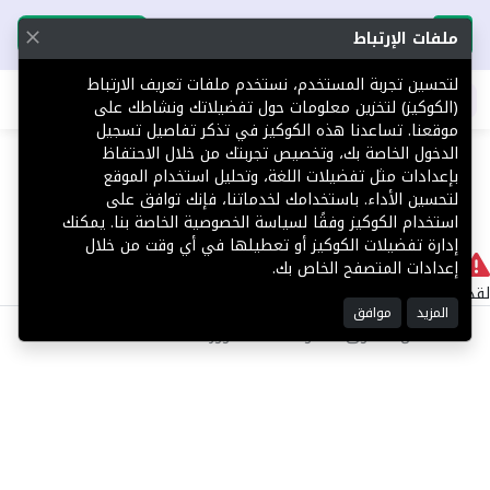
تحميل التطبيق
تحميل التطبيق
ملفات الإرتباط
لتحسين تجربة المستخدم، نستخدم ملفات تعريف الارتباط
اطلب عقارك
(الكوكيز) لتخزين معلومات حول تفضيلاتك ونشاطك على
موقعنا. تساعدنا هذه الكوكيز في تذكر تفاصيل تسجيل
404
الدخول الخاصة بك، وتخصيص تجربتك من خلال الاحتفاظ
بإعدادات مثل تفضيلات اللغة، وتحليل استخدام الموقع
لتحسين الأداء. باستخدامك لخدماتنا، فإنك توافق على
استخدام الكوكيز وفقًا لسياسة الخصوصية الخاصة بنا. يمكنك
إدارة تفضيلات الكوكيز أو تعطيلها في أي وقت من خلال
لا يوجد
إعدادات المتصفح الخاص بك.
لقد حدث خطأ داخلي أثناء معالجة طلبك.
المزيد
موافق
©2025 كل الحقوق محفوظة منصة توور