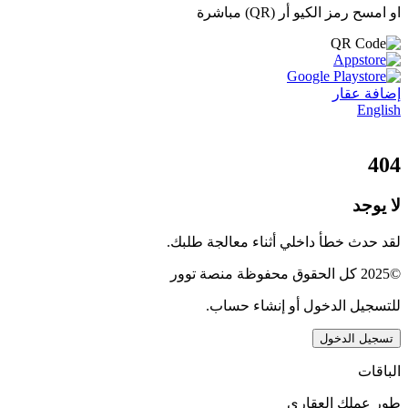
او امسح رمز الكيو أر (QR) مباشرة
إضافة عقار
English
404
لا يوجد
لقد حدث خطأ داخلي أثناء معالجة طلبك.
©2025 كل الحقوق محفوظة منصة توور
للتسجيل الدخول أو إنشاء حساب.
تسجيل الدخول
الباقات
طور عملك العقاري