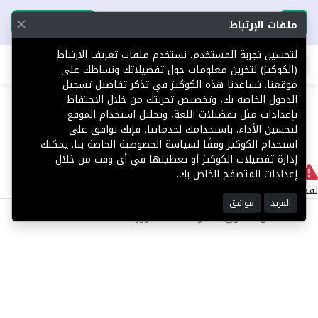
تحميل التطبيق
تحميل التطبيق
ملفات الإرتباط
لتحسين تجربة المستخدم، نستخدم ملفات تعريف الارتباط
اطلب عقارك
(الكوكيز) لتخزين معلومات حول تفضيلاتك ونشاطك على
موقعنا. تساعدنا هذه الكوكيز في تذكر تفاصيل تسجيل
404
الدخول الخاصة بك، وتخصيص تجربتك من خلال الاحتفاظ
بإعدادات مثل تفضيلات اللغة، وتحليل استخدام الموقع
لتحسين الأداء. باستخدامك لخدماتنا، فإنك توافق على
استخدام الكوكيز وفقًا لسياسة الخصوصية الخاصة بنا. يمكنك
إدارة تفضيلات الكوكيز أو تعطيلها في أي وقت من خلال
لا يوجد
إعدادات المتصفح الخاص بك.
لقد حدث خطأ داخلي أثناء معالجة طلبك.
المزيد
موافق
©2025 كل الحقوق محفوظة منصة توور