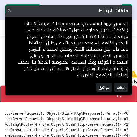
تحميل التطبيق
تحميل التطبيق
ملفات الإرتباط
لتحسين تجربة المستخدم، نستخدم ملفات تعريف الارتباط
اطلب عقارك
(الكوكيز) لتخزين معلومات حول تفضيلاتك ونشاطك على
موقعنا. تساعدنا هذه الكوكيز في تذكر تفاصيل تسجيل
404
الدخول الخاصة بك، وتخصيص تجربتك من خلال الاحتفاظ
بإعدادات مثل تفضيلات اللغة، وتحليل استخدام الموقع
لتحسين الأداء. باستخدامك لخدماتنا، فإنك توافق على
استخدام الكوكيز وفقًا لسياسة الخصوصية الخاصة بنا. يمكنك
إدارة تفضيلات الكوكيز أو تعطيلها في أي وقت من خلال
لا يوجد
إعدادات المتصفح الخاص بك.
طريق 'ar/Platform' غير معثور عليه.
المزيد
موافق
تصحيح