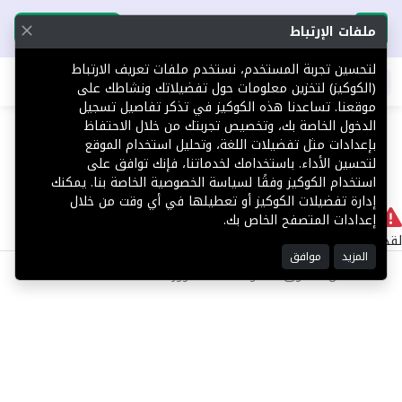
تحميل التطبيق
تحميل التطبيق
ملفات الإرتباط
لتحسين تجربة المستخدم، نستخدم ملفات تعريف الارتباط
اطلب عقارك
(الكوكيز) لتخزين معلومات حول تفضيلاتك ونشاطك على
موقعنا. تساعدنا هذه الكوكيز في تذكر تفاصيل تسجيل
404
الدخول الخاصة بك، وتخصيص تجربتك من خلال الاحتفاظ
بإعدادات مثل تفضيلات اللغة، وتحليل استخدام الموقع
لتحسين الأداء. باستخدامك لخدماتنا، فإنك توافق على
استخدام الكوكيز وفقًا لسياسة الخصوصية الخاصة بنا. يمكنك
إدارة تفضيلات الكوكيز أو تعطيلها في أي وقت من خلال
لا يوجد
إعدادات المتصفح الخاص بك.
لقد حدث خطأ داخلي أثناء معالجة طلبك.
المزيد
موافق
©2025 كل الحقوق محفوظة منصة توور