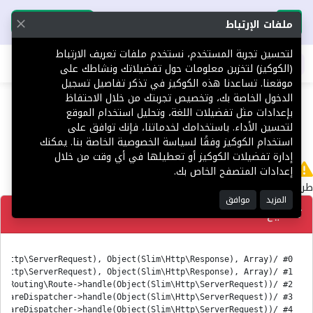
تحميل التطبيق
تحميل التطبيق
ملفات الإرتباط
لتحسين تجربة المستخدم، نستخدم ملفات تعريف الارتباط
اطلب عقارك
(الكوكيز) لتخزين معلومات حول تفضيلاتك ونشاطك على
موقعنا. تساعدنا هذه الكوكيز في تذكر تفاصيل تسجيل
404
الدخول الخاصة بك، وتخصيص تجربتك من خلال الاحتفاظ
بإعدادات مثل تفضيلات اللغة، وتحليل استخدام الموقع
لتحسين الأداء. باستخدامك لخدماتنا، فإنك توافق على
استخدام الكوكيز وفقًا لسياسة الخصوصية الخاصة بنا. يمكنك
إدارة تفضيلات الكوكيز أو تعطيلها في أي وقت من خلال
لا يوجد
إعدادات المتصفح الخاص بك.
طريق 'ar/Platform' غير معثور عليه.
المزيد
موافق
تصحيح