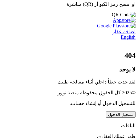
او امسح رمز الكيو أر (QR) مباشرة
إضافة عقار
English
404
لا يوجد
لقد حدث خطأ داخلي أثناء معالجة طلبك.
©2025 كل الحقوق محفوظة منصة توور
للتسجيل الدخول أو إنشاء حساب.
تسجيل الدخول
الباقات
طور عملك العقاري