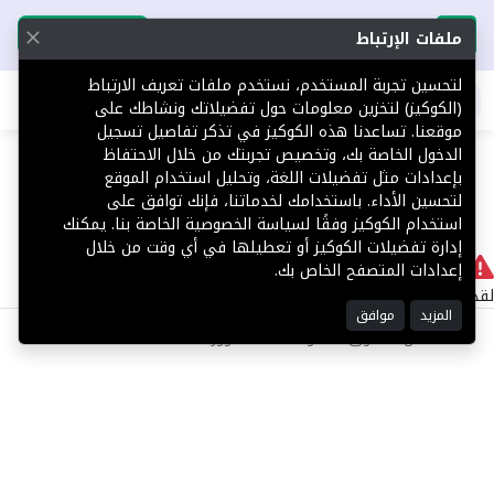
تحميل التطبيق
تحميل التطبيق
ملفات الإرتباط
لتحسين تجربة المستخدم، نستخدم ملفات تعريف الارتباط
اطلب عقارك
(الكوكيز) لتخزين معلومات حول تفضيلاتك ونشاطك على
موقعنا. تساعدنا هذه الكوكيز في تذكر تفاصيل تسجيل
404
الدخول الخاصة بك، وتخصيص تجربتك من خلال الاحتفاظ
بإعدادات مثل تفضيلات اللغة، وتحليل استخدام الموقع
لتحسين الأداء. باستخدامك لخدماتنا، فإنك توافق على
استخدام الكوكيز وفقًا لسياسة الخصوصية الخاصة بنا. يمكنك
إدارة تفضيلات الكوكيز أو تعطيلها في أي وقت من خلال
لا يوجد
إعدادات المتصفح الخاص بك.
لقد حدث خطأ داخلي أثناء معالجة طلبك.
المزيد
موافق
©2025 كل الحقوق محفوظة منصة توور