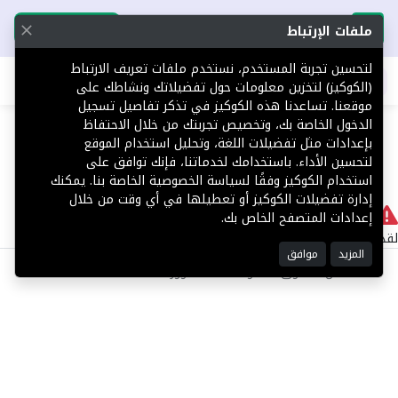
تحميل التطبيق
تحميل التطبيق
ملفات الإرتباط
لتحسين تجربة المستخدم، نستخدم ملفات تعريف الارتباط
اطلب عقارك
(الكوكيز) لتخزين معلومات حول تفضيلاتك ونشاطك على
موقعنا. تساعدنا هذه الكوكيز في تذكر تفاصيل تسجيل
404
الدخول الخاصة بك، وتخصيص تجربتك من خلال الاحتفاظ
بإعدادات مثل تفضيلات اللغة، وتحليل استخدام الموقع
لتحسين الأداء. باستخدامك لخدماتنا، فإنك توافق على
استخدام الكوكيز وفقًا لسياسة الخصوصية الخاصة بنا. يمكنك
إدارة تفضيلات الكوكيز أو تعطيلها في أي وقت من خلال
لا يوجد
إعدادات المتصفح الخاص بك.
لقد حدث خطأ داخلي أثناء معالجة طلبك.
المزيد
موافق
©2025 كل الحقوق محفوظة منصة توور