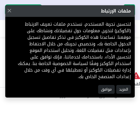
تحميل التطبيق
تحميل التطبيق
ملفات الإرتباط
لتحسين تجربة المستخدم، نستخدم ملفات تعريف الارتباط
اطلب عقارك
(الكوكيز) لتخزين معلومات حول تفضيلاتك ونشاطك على
موقعنا. تساعدنا هذه الكوكيز في تذكر تفاصيل تسجيل
404
الدخول الخاصة بك، وتخصيص تجربتك من خلال الاحتفاظ
بإعدادات مثل تفضيلات اللغة، وتحليل استخدام الموقع
لتحسين الأداء. باستخدامك لخدماتنا، فإنك توافق على
استخدام الكوكيز وفقًا لسياسة الخصوصية الخاصة بنا. يمكنك
إدارة تفضيلات الكوكيز أو تعطيلها في أي وقت من خلال
لا يوجد
إعدادات المتصفح الخاص بك.
لقد حدث خطأ داخلي أثناء معالجة طلبك.
المزيد
موافق
©2025 كل الحقوق محفوظة منصة توور