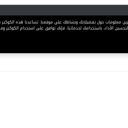
رية
المخططات
الباقات
المساعدة
تخزين معلومات حول تفضيلاتك ونشاطك على موقعنا. تساعدنا هذه الكوكيز
تحسين الأداء. باستخدامك لخدماتنا، فإنك توافق على استخدام الكوكيز وفقً