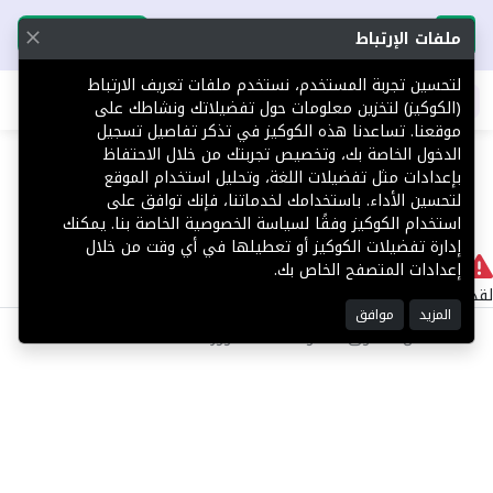
تحميل التطبيق
تحميل التطبيق
ملفات الإرتباط
لتحسين تجربة المستخدم، نستخدم ملفات تعريف الارتباط
اطلب عقارك
(الكوكيز) لتخزين معلومات حول تفضيلاتك ونشاطك على
موقعنا. تساعدنا هذه الكوكيز في تذكر تفاصيل تسجيل
404
الدخول الخاصة بك، وتخصيص تجربتك من خلال الاحتفاظ
بإعدادات مثل تفضيلات اللغة، وتحليل استخدام الموقع
لتحسين الأداء. باستخدامك لخدماتنا، فإنك توافق على
استخدام الكوكيز وفقًا لسياسة الخصوصية الخاصة بنا. يمكنك
إدارة تفضيلات الكوكيز أو تعطيلها في أي وقت من خلال
لا يوجد
إعدادات المتصفح الخاص بك.
لقد حدث خطأ داخلي أثناء معالجة طلبك.
المزيد
موافق
©2025 كل الحقوق محفوظة منصة توور