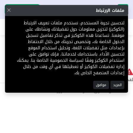
تحميل التطبيق
تحميل التطبيق
ملفات الإرتباط
لتحسين تجربة المستخدم، نستخدم ملفات تعريف الارتباط
اطلب عقارك
(الكوكيز) لتخزين معلومات حول تفضيلاتك ونشاطك على
موقعنا. تساعدنا هذه الكوكيز في تذكر تفاصيل تسجيل
404
الدخول الخاصة بك، وتخصيص تجربتك من خلال الاحتفاظ
بإعدادات مثل تفضيلات اللغة، وتحليل استخدام الموقع
لتحسين الأداء. باستخدامك لخدماتنا، فإنك توافق على
استخدام الكوكيز وفقًا لسياسة الخصوصية الخاصة بنا. يمكنك
إدارة تفضيلات الكوكيز أو تعطيلها في أي وقت من خلال
لا يوجد
إعدادات المتصفح الخاص بك.
لقد حدث خطأ داخلي أثناء معالجة طلبك.
المزيد
موافق
©2025 كل الحقوق محفوظة منصة توور